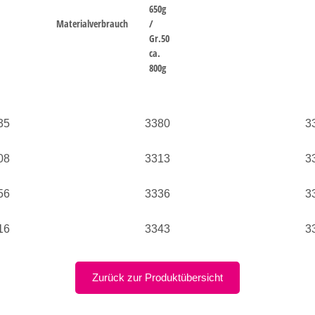
650g
Materialverbrauch
/
Gr.50
ca.
800g
35
3380
3
08
3313
3
56
3336
3
16
3343
3
Zurück zur Produktübersicht