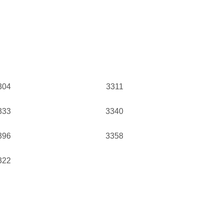
304
3311
333
3340
396
3358
322