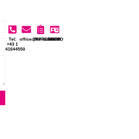
Tel:
office@belousek.at
IMPRESSUM
DSGVO
+43 1
41644550