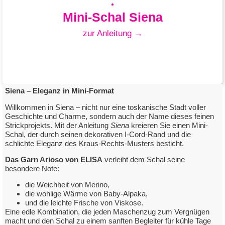
Mini-Schal Siena
zur Anleitung →
Siena – Eleganz in Mini-Format
Willkommen in Siena – nicht nur eine toskanische Stadt voller
Geschichte und Charme, sondern auch der Name dieses feinen
Mini-Schal Siena
Strickprojekts. Mit der Anleitung
Siena
kreieren Sie einen Mini-
Schal, der durch seinen dekorativen I-Cord-Rand und die
schlichte Eleganz des Kraus-Rechts-Musters besticht.
mit Elisa Arioso
Das Garn Arioso von ELISA
verleiht dem Schal seine
besondere Note:
zum Downloadlink
die Weichheit von Merino,
die wohlige Wärme von Baby-Alpaka,
und die leichte Frische von Viskose.
Eine edle Kombination, die jeden Maschenzug zum Vergnügen
macht und den Schal zu einem sanften Begleiter für kühle Tage