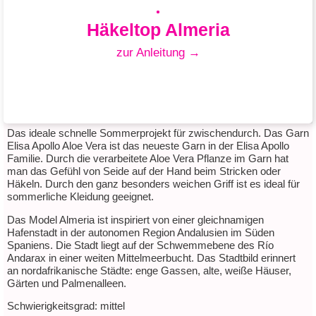
Häkeltop Almeria
zur Anleitung →
Das ideale schnelle Sommerprojekt für zwischendurch. Das Garn
Elisa Apollo Aloe Vera ist das neueste Garn in der Elisa Apollo
Familie. Durch die verarbeitete Aloe Vera Pflanze im Garn hat
man das Gefühl von Seide auf der Hand beim Stricken oder
Häkeltop Almeria
Häkeln. Durch den ganz besonders weichen Griff ist es ideal für
sommerliche Kleidung geeignet.
mit Elisa Apollo Aloe Vera
Das Model Almeria ist inspiriert von einer gleichnamigen
Hafenstadt in der autonomen Region Andalusien im Süden
Spaniens. Die Stadt liegt auf der Schwemmebene des Río
zum Downloadlink
Andarax in einer weiten Mittelmeerbucht. Das Stadtbild erinnert
an nordafrikanische Städte: enge Gassen, alte, weiße Häuser,
Gärten und Palmenalleen.
Schwierigkeitsgrad: mittel