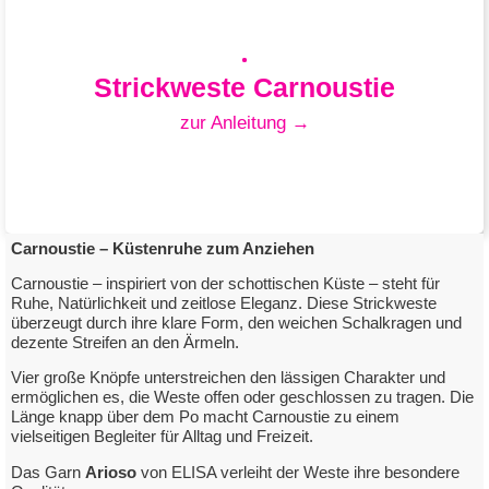
Strickweste Carnoustie
zur Anleitung →
Carnoustie – Küstenruhe zum Anziehen
Carnoustie – inspiriert von der schottischen Küste – steht für
Ruhe, Natürlichkeit und zeitlose Eleganz. Diese Strickweste
Strickweste Carnoustie
überzeugt durch ihre klare Form, den weichen Schalkragen und
dezente Streifen an den Ärmeln.
mit Elisa Arioso
Vier große Knöpfe unterstreichen den lässigen Charakter und
ermöglichen es, die Weste offen oder geschlossen zu tragen. Die
Länge knapp über dem Po macht Carnoustie zu einem
zum Downloadlink
vielseitigen Begleiter für Alltag und Freizeit.
Das Garn
Arioso
von ELISA verleiht der Weste ihre besondere