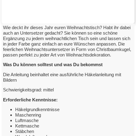
Wie deckt ihr dieses Jahr euren Weihnachtstisch? Habt ihr dabei
auch an Untersetzer gedacht? Sie können so eine schöne
Ergänzung zu jedem weihnachtlichen Tisch sein und lassen sich
in jeder Farbe ganz einfach an eure Wünschen anpassen. Die
Häkeluntersetzer Christbaumkugel
feierlichen Weihnachtsuntersetzer in Form von Christbaumkugel,
passen perfekt zu jeder Art von Weihnachtsdekoration.
mit Elisa Apollo
Was Du können solltest und was Du bekommst
Die Anleitung beinhaltet eine ausführliche Häkelanleitung mit
zum Downloadlink
Bildern
Schwierigkeitsgrad: mittel
Erforderliche Kenntnisse:
Häkelgrundkenntnisse
Maschenring
Luftmasche
Kettmasche
Stäbchen