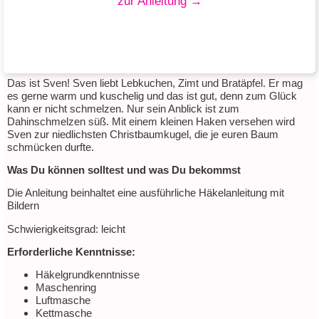
zur Anleitung →
Das ist Sven! Sven liebt Lebkuchen, Zimt und Bratäpfel. Er mag
es gerne warm und kuschelig und das ist gut, denn zum Glück
kann er nicht schmelzen. Nur sein Anblick ist zum
Dahinschmelzen süß. Mit einem kleinen Haken versehen wird
Sven Schneemann
Sven zur niedlichsten Christbaumkugel, die je euren Baum
schmücken durfte.
mit Elisa Apollo
Was Du können solltest und was Du bekommst
Die Anleitung beinhaltet eine ausführliche Häkelanleitung mit
zum Downloadlink
Bildern
Schwierigkeitsgrad: leicht
Erforderliche Kenntnisse:
Häkelgrundkenntnisse
Maschenring
Luftmasche
Kettmasche