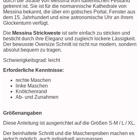
durch die Straße von Messina vom italienischen Festland
getrennt ist. Sie ist für die normannische Kathedrale von
Messina bekannt, die über ein gotisches Portal, Fenster aus
mit Elisa Merino 120
dem 15. Jahrhundert und eine astronomische Uhr an ihrem
Glockenturm verfügt.
zum Downloadlink
Die
Messina Strickweste
ist sehr einfach zu stricken und
besticht durch ihre Eleganz und zugleich lockere Lässigkeit.
Der bewusste Oversize Schnitt ist nicht nur modern, sondern
absolut bequem zu tragen.
Schwierigkeitsgrad: leicht
Erforderliche Kenntnisse:
rechte Maschen
linke Maschen
Knötchenrand
Ab- und Zunahmen
Größenangaben
Diese Anleitung ist ausgerichtet auf die Größen S-M / L / XL.
Der beinhaltete Schnitt und die Maschenproben machen es
jedoch möglich, auch individuell anzupassen.