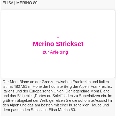
ELISA | MERINO 80
Merino Strickset
zur Anleitung →
Der Mont Blanc an der Grenze zwischen Frankreich und Italien
ist mit 4807,81 m Höhe der höchste Berg der Alpen, Frankreichs,
Italiens und der Europäischen Union. Der legendäre Mont Blanc
und das Skigebiet „Portes du Soleil“ laden zu Superlativen ein. Im
Merino Strickset
größten Skigebiet der Welt, genießen Sie die schönste Aussicht in
den Alpen und das am besten mit einer kuscheligen Haube und
mit Elisa Merino 80
dem passenden Schal aus Elisa Merino 80.