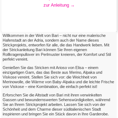
zur Anleitung →
Willkommen in der Welt von Bari – nicht nur eine malerische
Hafenstadt an der Adria, sondern auch der Name dieses
Strickprojekts, entworfen für alle, die das Handwerk lieben. Mit
der Strickanleitung Bari können Sie Ihren eigenen
Strickpullover Bali
Rollkragenpullover im Perlmuster kreieren, der Komfort und Stil
perfekt vereint.
mit Elisa Arioso
Genießen Sie das Stricken mit Arioso von Elisa – einem
einzigartigen Garn, das das Beste aus Merino, Alpaka und
Viskose vereint. Stellen Sie sich vor: die Weichheit von
zum Downloadlink
Merinowolle, die Wärme von Baby-Alpaka und die leichte Frische
von Viskose – eine Kombination, die einfach perfekt ist!
Erforschen Sie die Altstadt von Bari mit ihren verwinkelten
Gassen und bewundernswerten Sehenswürdigkeiten, während
Sie an Ihrem Strickprojekt arbeiten. Lassen Sie sich von der
Schönheit und dem Charme dieser süditalienischen Stadt
inspirieren und bringen Sie ein Stück davon in Ihre Garderobe.