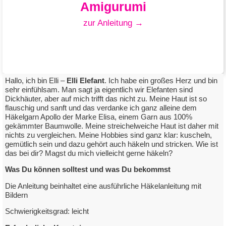
Amigurumi
zur Anleitung →
Hallo, ich bin Elli –
Elli Elefant
. Ich habe ein großes Herz und bin
sehr einfühlsam. Man sagt ja eigentlich wir Elefanten sind
Dickhäuter, aber auf mich trifft das nicht zu. Meine Haut ist so
flauschig und sanft und das verdanke ich ganz alleine dem
Elli Elefant
Häkelgarn Apollo der Marke Elisa, einem Garn aus 100%
gekämmter Baumwolle. Meine streichelweiche Haut ist daher mit
mit Elisa Apollo
nichts zu vergleichen. Meine Hobbies sind ganz klar: kuscheln,
gemütlich sein und dazu gehört auch häkeln und stricken. Wie ist
das bei dir? Magst du mich vielleicht gerne häkeln?
zum Downloadlink
Was Du können solltest und was Du bekommst
Die Anleitung beinhaltet eine ausführliche Häkelanleitung mit
Bildern
Schwierigkeitsgrad: leicht