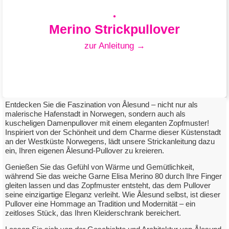
Merino Strickpullover
zur Anleitung →
Entdecken Sie die Faszination von Ålesund – nicht nur als
malerische Hafenstadt in Norwegen, sondern auch als
kuscheligen Damenpullover mit einem eleganten Zopfmuster!
Inspiriert von der Schönheit und dem Charme dieser Küstenstadt
Merino Strickset
an der Westküste Norwegens, lädt unsere Strickanleitung dazu
ein, Ihren eigenen Ålesund-Pullover zu kreieren.
mit Elisa Merino 80
Genießen Sie das Gefühl von Wärme und Gemütlichkeit,
während Sie das weiche Garne Elisa Merino 80 durch Ihre Finger
gleiten lassen und das Zopfmuster entsteht, das dem Pullover
zum Downloadlink
seine einzigartige Eleganz verleiht. Wie Ålesund selbst, ist dieser
Pullover eine Hommage an Tradition und Modernität – ein
zeitloses Stück, das Ihren Kleiderschrank bereichert.