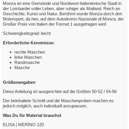
Herrenpullover Monza
Monza ist eine Gemeinde und Nordwest-Italienienische Stadt in
der Lombardei voller Leben, aber ruhiger als Mailand. Reich an
Geschichte, Kunst und Natur. Berühmt wurde Monza durch den
mit Elisa Merino 120
Motorsport, da hier, auf dem Autodromo Nazionale di Monza, der
Großer Preis von Italien der Formel 1 ausgetragen wird
zum Downloadlink
Schwierigkeitsgrad: leicht
Erforderliche Kenntnisse:
rechte Maschen
linke Maschen
Randmasche
Masche
Größenangaben
Diese Anleitung ist ausgerichtet auf die Größen 50-52 / 54-56
Der beinhaltete Schnitt und die Maschenproben machen es
jedoch möglich, auch individuell anzupassen.
Was Du für Material brauchst
ELISA | MERINO 120