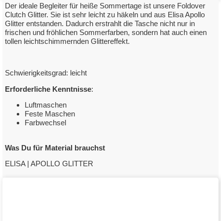
Der ideale Begleiter für heiße Sommertage ist unsere Foldover
Clutch Glitter. Sie ist sehr leicht zu häkeln und aus Elisa Apollo
Glitter entstanden. Dadurch erstrahlt die Tasche nicht nur in
frischen und fröhlichen Sommerfarben, sondern hat auch einen
Foldover Clutch Glitter
tollen leichtschimmernden Glittereffekt.
mit Elisa Apollo Glitzer
Schwierigkeitsgrad: leicht
zum Downloadlink
Erforderliche Kenntnisse
:
Luftmaschen
Feste Maschen
Farbwechsel
Was Du für Material brauchst
ELISA | APOLLO GLITTER