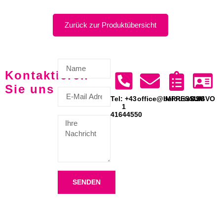
Zurück zur Produktübersicht
Kontaktieren
Sie uns
Tel: +43
office@belousek.at
IMPRESSUM
DSGVO
1
41644550
SENDEN