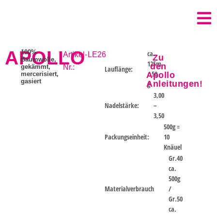
APOLLO
100%
ca.
Artikel-
LE26
Zu
Baumwolle,
125m
den
gekämmt,
Nr.:
Lauflänge:
/ 50
mercerisiert,
Apollo
gasiert
Anleitungen!
g
3,00
Nadelstärke:
–
3,50
500g =
Packungseinheit:
10
Knäuel
Gr.40
ca.
500g
Materialverbrauch
/
Gr.50
ca.